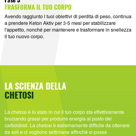
TRASFORMA IL TUO CORPO
Avendo raggiunto i tuoi obiettivi di perdita di peso, continua
a prendere Keton Aktiv per 3-5 mesi per stabilizzare
l'appetito, nonché per mantenere e trasformare in snellezza
il tuo nuovo corpo.
LA SCIENZA DELLA
CHETOSI
La chetosi è lo stato in cui il tuo corpo sta effettivamente
bruciando grassi per produrre energia al posto dei
carboidrati. La chetosi è estremamente difficile da ottenere
da soli e ci vogliono settimane affinché si possa