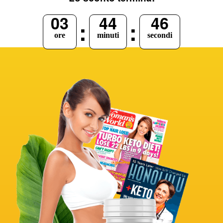
03
44
45
:
:
ore
minuti
secondi