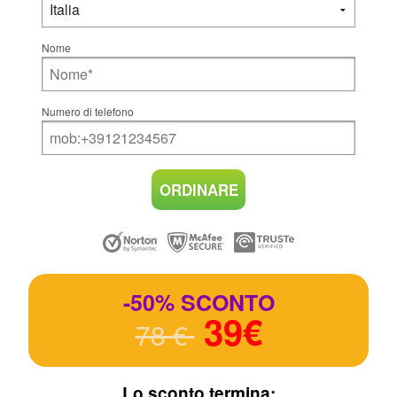
Nome
Numero di telefono
ORDINARE
-50% SCONTO
39
€
78
€
Lo sconto termina: