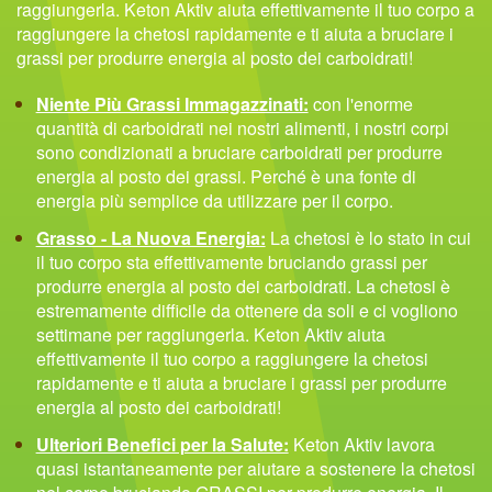
raggiungerla. Keton Aktiv aiuta effettivamente il tuo corpo a
raggiungere la chetosi rapidamente e ti aiuta a bruciare i
grassi per produrre energia al posto dei carboidrati!
Niente Più Grassi Immagazzinati:
con l'enorme
quantità di carboidrati nei nostri alimenti, i nostri corpi
sono condizionati a bruciare carboidrati per produrre
energia al posto dei grassi. Perché è una fonte di
energia più semplice da utilizzare per il corpo.
Grasso - La Nuova Energia:
La chetosi è lo stato in cui
il tuo corpo sta effettivamente bruciando grassi per
produrre energia al posto dei carboidrati. La chetosi è
estremamente difficile da ottenere da soli e ci vogliono
settimane per raggiungerla. Keton Aktiv aiuta
effettivamente il tuo corpo a raggiungere la chetosi
rapidamente e ti aiuta a bruciare i grassi per produrre
energia al posto dei carboidrati!
Ulteriori Benefici per la Salute:
Keton Aktiv lavora
quasi istantaneamente per aiutare a sostenere la chetosi